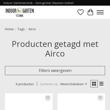
Indoor Gartentechnik – Dein grüner Daumen online!
Verlanglijst
Winkelwa
Home
/
Tags
/
Airco
Producten getagd met
Airco
Filters weergeven
6 producten
Sorteren op
Meest bekeken