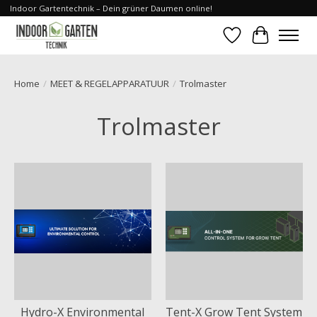
Indoor Gartentechnik – Dein grüner Daumen online!
Verlanglijst
Winkelwa
Home
/
MEET & REGELAPPARATUUR
/
Trolmaster
Trolmaster
Hydro-X Environmental
Tent-X Grow Tent System