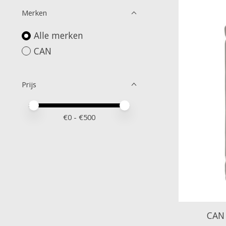
Merken
Alle merken
CAN
Prijs
Minimale prijswaarde
Price maximum value
€
0
- €
500
CAN 