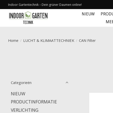
Indoor Gartentechnik – Dein grüner Daumen online!
NIEUW
PROD
ME
Home
/
LUCHT & KLIMAATTECHNIEK
/
CAN Filter
Categorieën
NIEUW
PRODUCTINFORMATIE
VERLICHTING