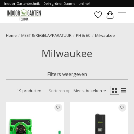
Indoor Gartentechnik – Dein grüner Daumen online!
Verlanglijst
Winkelwa
Home
/
MEET & REGELAPPARATUUR
/
PH & EC
/
Milwaukee
Milwaukee
Filters weergeven
19 producten
Sorteren op
Meest bekeken