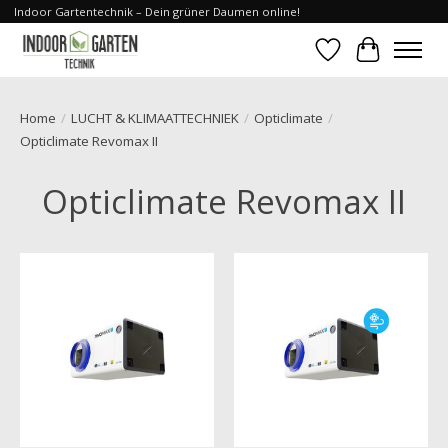
Indoor Gartentechnik – Dein grüner Daumen online!
Verlanglijst
Winkelwa
Home
/
LUCHT & KLIMAATTECHNIEK
/
Opticlimate
/
Opticlimate Revomax II
Opticlimate Revomax II