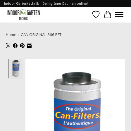
Indoor Gartentechnik – Dein grüner Daumen online!
Verlanglijst
Winkelwa
Home
/
CAN ORIGINAL 366 BFT
Product image slideshow Items