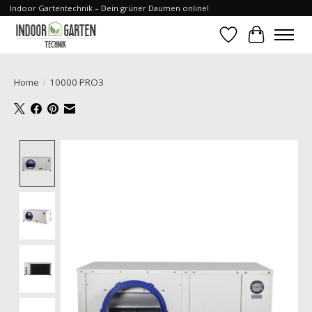
Indoor Gartentechnik – Dein grüner Daumen online!
Verlanglijst
Winkelwa
Home
/
10000 PRO3
Product image slideshow Items