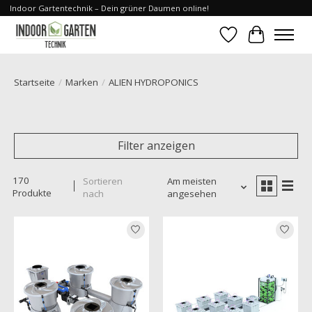
Indoor Gartentechnik – Dein grüner Daumen online!
Wunschzettel
Ihr Waren
Startseite
/
Marken
/
ALIEN HYDROPONICS
Filter anzeigen
170
Sortieren
Am meisten
Produkte
nach
angesehen