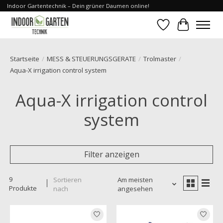
Indoor Gartentechnik – Dein grüner Daumen online!
Wunschzettel
Ihr Waren
Startseite
/
MESS & STEUERUNGSGERATE
/
Trolmaster
/
Aqua-X irrigation control system
Aqua-X irrigation control
system
Filter anzeigen
9
Sortieren
Am meisten
Produkte
nach
angesehen