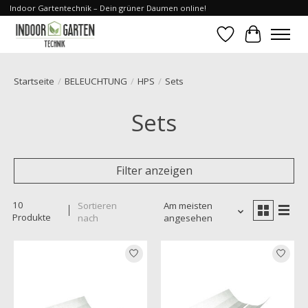
Indoor Gartentechnik – Dein grüner Daumen online!
Wunschzettel
Ihr Waren
Startseite
/
BELEUCHTUNG
/
HPS
/
Sets
Sets
Filter anzeigen
10
Sortieren
Am meisten
Produkte
nach
angesehen