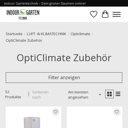
Indoor Gartentechnik – Dein grüner Daumen online!
Wunschzettel
Ihr Waren
Startseite
/
LUFT- & KLIMATECHNIK
/
Opticlimate
/
OptiClimate Zubehör
OptiClimate Zubehör
Filter anzeigen
52
Sortieren
Am meisten
Produkte
nach
angesehen