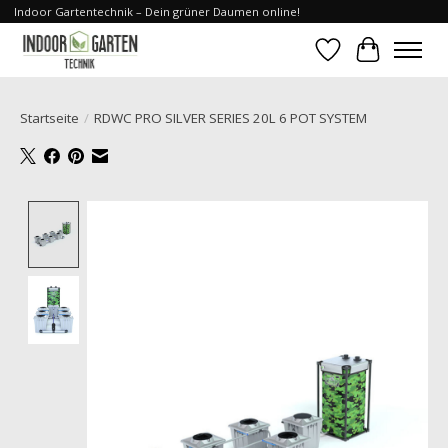
Indoor Gartentechnik – Dein grüner Daumen online!
Wunschzettel
Ihr Waren
Startseite
/
RDWC PRO SILVER SERIES 20L 6 POT SYSTEM
Product image slideshow Items