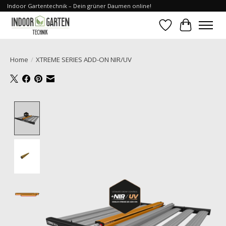
Indoor Gartentechnik – Dein grüner Daumen online!
Verlanglijst
Winkelwa
Home
/
XTREME SERIES ADD-ON NIR/UV
Product image slideshow Items