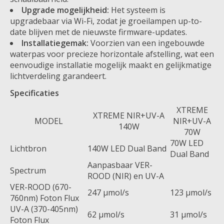
Upgrade mogelijkheid:
Het systeem is
upgradebaar via Wi-Fi, zodat je groeilampen up-to-
date blijven met de nieuwste firmware-updates.
Installatiegemak:
Voorzien van een ingebouwde
waterpas voor precieze horizontale afstelling, wat een
eenvoudige installatie mogelijk maakt en gelijkmatige
lichtverdeling garandeert.
Specificaties
XTREME
XTREME NIR+UV-A
MODEL
NIR+UV-A
140W
70W
70W LED
Lichtbron
140W LED Dual Band
Dual Band
Aanpasbaar VER-
Spectrum
ROOD (NIR) en UV-A
VER-ROOD (670-
247 µmol/s
123 µmol/s
760nm) Foton Flux
UV-A (370-405nm)
62 µmol/s
31 µmol/s
Foton Flux