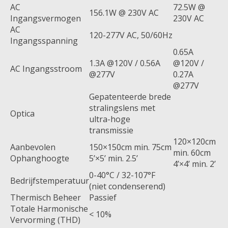
AC
72.5W @
156.1W @ 230V AC
Ingangsvermogen
230V AC
AC
120-277V AC, 50/60Hz
Ingangsspanning
0.65A
1.3A @120V / 0.56A
@120V /
AC Ingangsstroom
@277V
0.27A
@277V
Gepatenteerde brede
stralingslens met
Optica
ultra-hoge
transmissie
120×120cm
Aanbevolen
150×150cm min. 75cm
min. 60cm
Ophanghoogte
5’×5’ min. 2.5’
4’×4’ min. 2’
0-40°C / 32-107°F
Bedrijfstemperatuur
(niet condenserend)
Thermisch Beheer
Passief
Totale Harmonische
< 10%
Vervorming (THD)