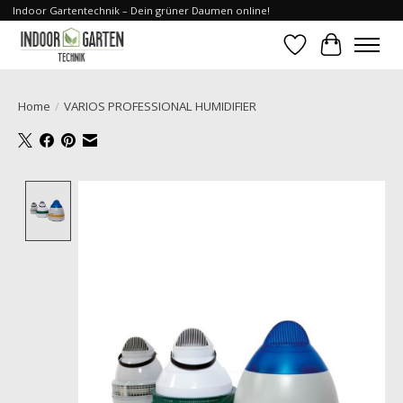
Indoor Gartentechnik – Dein grüner Daumen online!
Verlanglijst
Winkelwa
Home
/
VARIOS PROFESSIONAL HUMIDIFIER
Product image slideshow Items