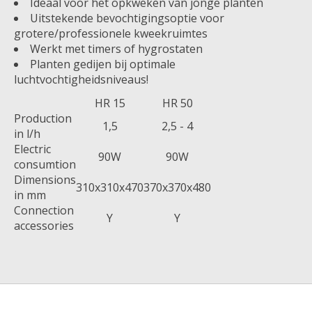
Ideaal voor het opkweken van jonge planten
Uitstekende bevochtigingsoptie voor
grotere/professionele kweekruimtes
Werkt met timers of hygrostaten
Planten gedijen bij optimale
luchtvochtigheidsniveaus!
HR 15
HR 50
Production
1,5
2,5 - 4
in l/h
Electric
90W
90W
consumtion
Dimensions
310x310x470
370x370x480
in mm
Connection
Y
Y
accessories