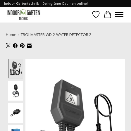
Indoor Gartentechnik – Dein grüner Daumen online!
Verlanglijst
Winkelwa
Home
/
TROLMASTER WD-2 WATER DETECTOR 2
Product image slideshow Items