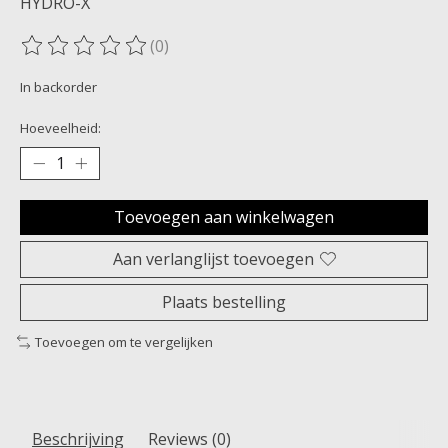
HYDRO-X
(0)
De beoordeling van dit product is
0
van de 5
In backorder
Hoeveelheid:
Toevoegen aan winkelwagen
Aan verlanglijst toevoegen
Plaats bestelling
Toevoegen om te vergelijken
Beschrijving
Reviews (0)