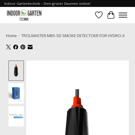
Indoor Gartentechnik – Dein grüner Daumen online!
Verlanglijst
Winkelwa
Home
/
TROLMASTER MBS-SD SMOKE DETECTOER FOR HYDRO-X
Product image slideshow Items