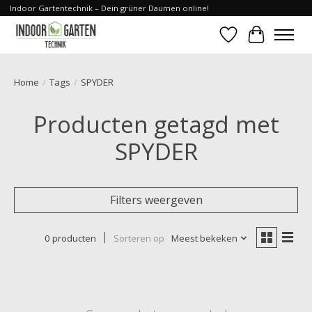
Indoor Gartentechnik – Dein grüner Daumen online!
Verlanglijst
Winkelwa
Home
/
Tags
/
SPYDER
Producten getagd met
SPYDER
Filters weergeven
0 producten
Sorteren op
Meest bekeken