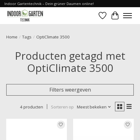
Indoor Gartentechnik – Dein grüner Daumen online!
Verlanglijst
Winkelwa
Home
/
Tags
/
OptiClimate 3500
Producten getagd met
OptiClimate 3500
Filters weergeven
4 producten
Sorteren op
Meest bekeken