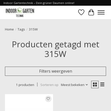
Indoor Gartentechnik – Dein grüner Daumen online!
Verlanglijst
Winkelwa
Home
/
Tags
/
315W
Producten getagd met
315W
Filters weergeven
1 producten
Sorteren op
Meest bekeken