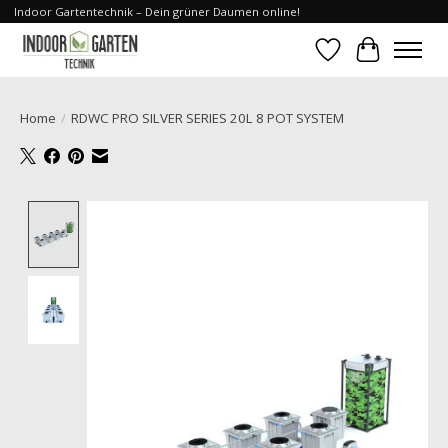
Indoor Gartentechnik – Dein grüner Daumen online!
Verlanglijst
Winkelwa
Home
/
RDWC PRO SILVER SERIES 20L 8 POT SYSTEM
Product image slideshow Items