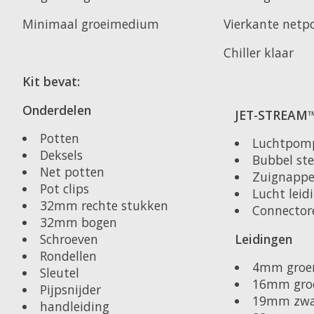
Minimaal groeimedium
Vierkante netp
Chiller klaar
Kit bevat:
Onderdelen
JET-STREAM™ 
Potten
Luchtpom
Deksels
Bubbel st
Net potten
Zuignapp
Pot clips
Lucht leid
32mm rechte stukken
Connector
32mm bogen
Leidingen
Schroeven
Rondellen
4mm groe
Sleutel
16mm gro
Pijpsnijder
19mm zwa
handleiding