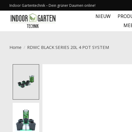
Indoor Gartentechnik – Dein grüner Daumen online!
NIEUW
PROD
ME
Home
/
RDWC BLACK SERIES 20L 4 POT SYSTEM
Product image slideshow Items