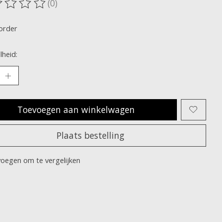
(0)
oordeling van dit product is
0
van de 5
order
heid:
Toevoegen aan winkelwagen
Plaats bestelling
oegen om te vergelijken