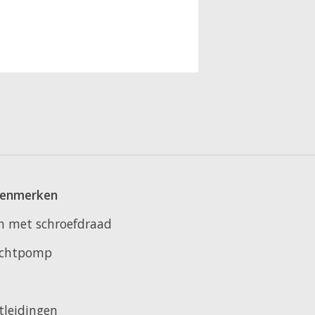
kenmerken
n met schroefdraad
luchtpomp
tleidingen