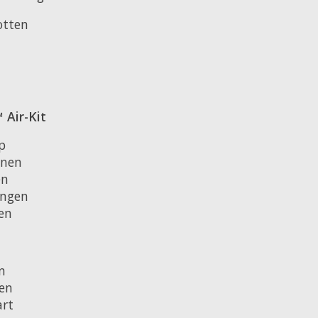
otten
Air-Kit
p
enen
en
ingen
en
n
en
rt