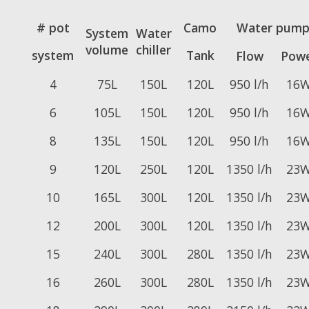
# pot
Camo
Water pum
System
Water
volume
chiller
system
Tank
Flow
Pow
4
75L
150L
120L
950 l/h
16
6
105L
150L
120L
950 l/h
16
8
135L
150L
120L
950 l/h
16
9
120L
250L
120L
1350 l/h
23
10
165L
300L
120L
1350 l/h
23
12
200L
300L
120L
1350 l/h
23
15
240L
300L
280L
1350 l/h
23
16
260L
300L
280L
1350 l/h
23