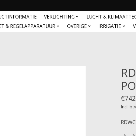
UCTINFORMATIE
VERLICHTING
LUCHT & KLIMAATTE
ET & REGELAPPARATUUR
OVERIGE
IRRIGATIE
V
RD
PO
€742
Incl. bt
RDWC 