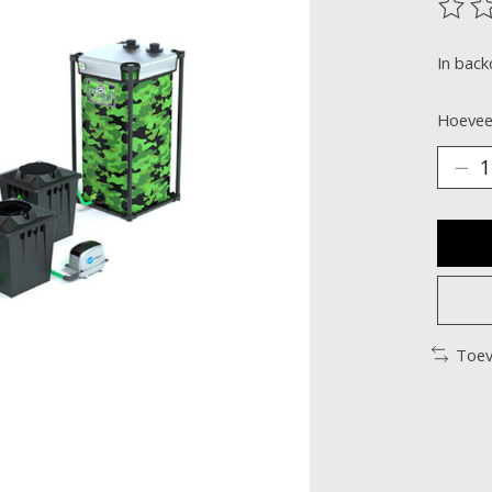
De be
In back
Hoeveel
Toev