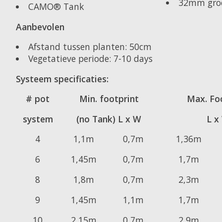
32mm gro
CAMO® Tank
Aanbevolen
Afstand tussen planten: 50cm
Vegetatieve periode: 7-10 days
Systeem specificaties:
# pot
Min. footprint
Max. Fo
system
(no Tank) L x W
L x
4
1,1m
0,7m
1,36m
6
1,45m
0,7m
1,7m
8
1,8m
0,7m
2,3m
9
1,45m
1,1m
1,7m
10
2,15m
0,7m
2,9m