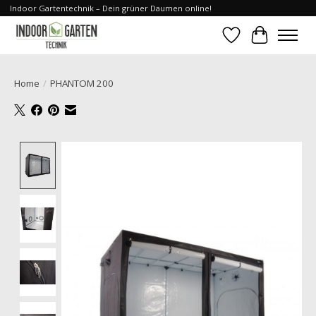
Indoor Gartentechnik – Dein grüner Daumen online!
Verlanglijst
Winkelwa
Home
/
PHANTOM 200
Product image slideshow Items