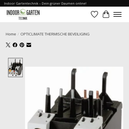
Indoor Gartentechnik – Dein grüner Daumen online!
Verlanglijst
Winkelwa
Home
/
OPTICLIMATE THERMISCHE BEVEILIGING
Product image slideshow Items