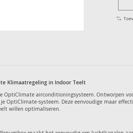
Toev
te Klimaatregeling in Indoor Teelt
 je OptiClimate airconditioningsysteem. Ontworpen 
 je OptiClimate-systeem. Deze eenvoudige maar effecti
elt willen optimaliseren.
lenumbox maakt het eenvoudig om luchtkanalen aan 