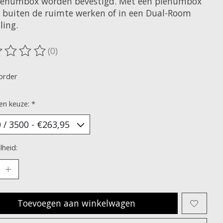
lenumbox worden bevestigd. Met een plenumbox
e buiten de ruimte werken of in een Dual-Room
ling.
(0)
oordeling van dit product is
0
van de 5
order
en keuze:
*
heid:
Toevoegen aan winkelwagen