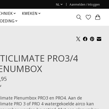
NL
Aanmelden / Inloggen
CHNIEK
KWEKEN
OEDING
TICLIMATE PRO3/4
ENUMBOX
,95
w
limate Plenumbox PRO3 en PRO4. Aan de
limate PRO 3 of PRO 4 watergekoelde airco kan