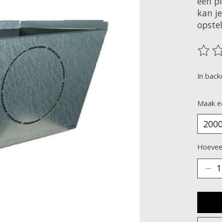
een p
kan j
opstel
De be
In back
Maak e
Hoeveel