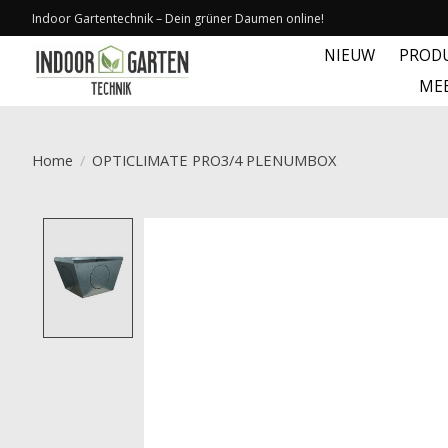
Indoor Gartentechnik – Dein grüner Daumen online!
NIEUW
PROD
ME
Home
/
OPTICLIMATE PRO3/4 PLENUMBOX
Product image slideshow Items