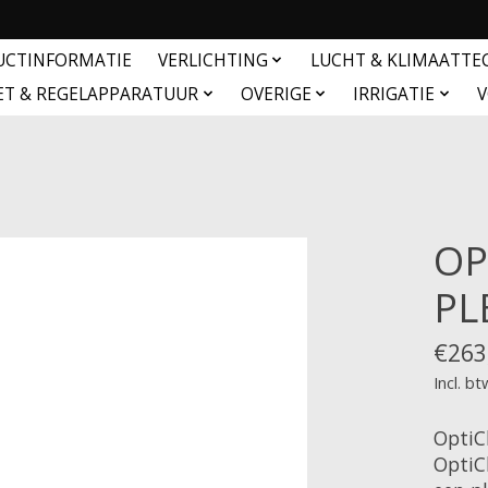
UCTINFORMATIE
VERLICHTING
LUCHT & KLIMAATTE
ET & REGELAPPARATUUR
OVERIGE
IRRIGATIE
V
OP
PL
€263
Incl. bt
OptiC
OptiC