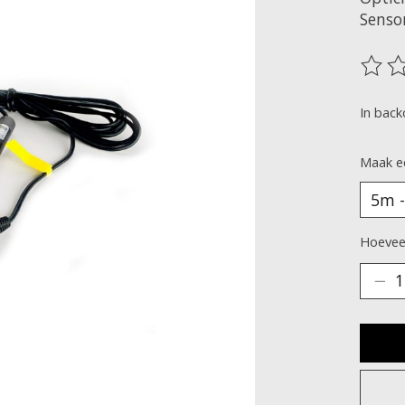
Senso
De be
In bac
Maak e
Hoeveel