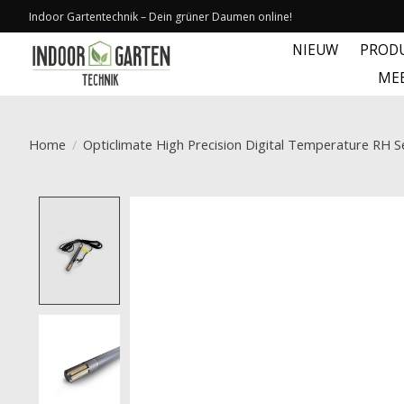
Indoor Gartentechnik – Dein grüner Daumen online!
NIEUW
PROD
ME
Home
/
Opticlimate High Precision Digital Temperature RH 
Product image slideshow Items