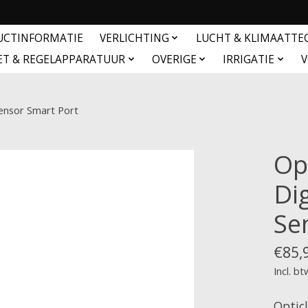
UCTINFORMATIE
VERLICHTING
LUCHT & KLIMAATTE
ET & REGELAPPARATUUR
OVERIGE
IRRIGATIE
V
Sensor Smart Port
Op
Di
Se
€85,
Incl. bt
Optic