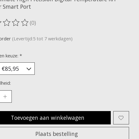
r Smart Port
(0)
oordeling van dit product is
0
van de 5
korder
(Levertijd:5 tot 7 werkdagen)
en keuze:
*
heid:
Toevoegen aan winkelwagen
Plaats bestelling