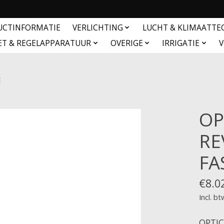
UCTINFORMATIE
VERLICHTING
LUCHT & KLIMAATTE
ET & REGELAPPARATUUR
OVERIGE
IRRIGATIE
V
E
OP
RE
FA
€8.0
Incl. bt
OPTIC