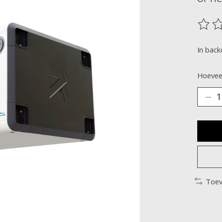
De be
In back
Hoeveel
Toev