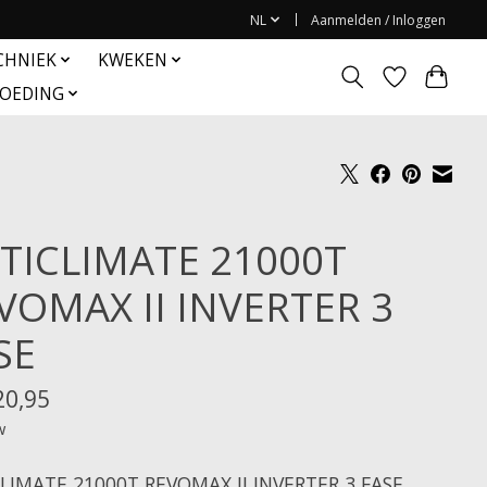
NL
Aanmelden / Inloggen
CHNIEK
KWEKEN
OEDING
TICLIMATE 21000T
VOMAX II INVERTER 3
SE
20,95
w
LIMATE 21000T REVOMAX II INVERTER 3 FASE