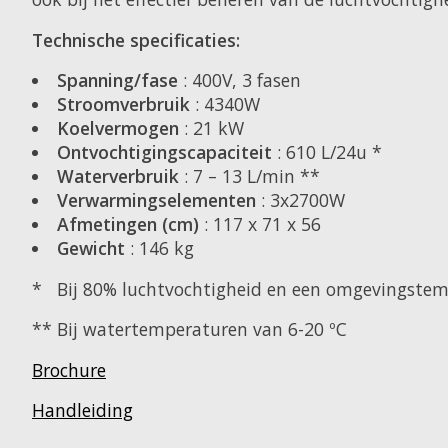
Technische specificaties:
Spanning/fase
: 400V, 3 fasen
Stroomverbruik
: 4340W
Koelvermogen
: 21 kW
Ontvochtigingscapaciteit
: 610 L/24u *
Waterverbruik
: 7 – 13 L/min **
Verwarmingselementen
: 3x2700W
Afmetingen (cm)
: 117 x 71 x 56
Gewicht
: 146 kg
* Bij 80% luchtvochtigheid en een omgevingstem
** Bij watertemperaturen van 6-20 ºC
Brochure
Handleiding