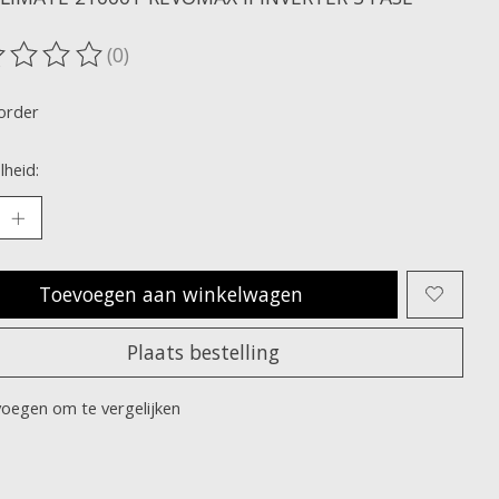
(0)
oordeling van dit product is
0
van de 5
order
heid:
Toevoegen aan winkelwagen
Plaats bestelling
oegen om te vergelijken