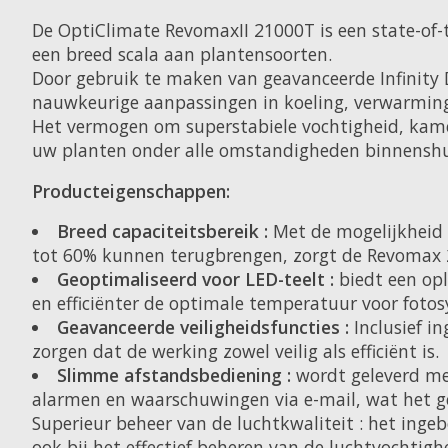
De OptiClimate RevomaxII 21000T is een state-of-
een breed scala aan plantensoorten.
Door gebruik te maken van geavanceerde Infinity 
nauwkeurige aanpassingen in koeling, verwarming,
Het vermogen om superstabiele vochtigheid, kam
uw planten onder alle omstandigheden binnenshu
Producteigenschappen:
Breed capaciteitsbereik :
Met de mogelijkheid 
tot 60% kunnen terugbrengen, zorgt de Revomax 2
Geoptimaliseerd voor LED-teelt :
biedt een opl
en efficiënter de optimale temperatuur voor fotos
Geavanceerde veiligheidsfuncties :
Inclusief i
zorgen dat de werking zowel veilig als efficiënt is.
Slimme afstandsbediening :
wordt geleverd me
alarmen en waarschuwingen via e-mail, wat het g
Superieur beheer van de luchtkwaliteit : het inge
ook bij het effectief beheren van de luchtvochti