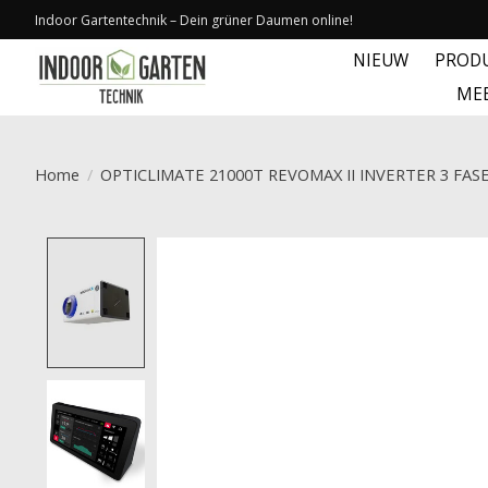
Indoor Gartentechnik – Dein grüner Daumen online!
NIEUW
PROD
ME
Home
/
OPTICLIMATE 21000T REVOMAX II INVERTER 3 FAS
Product image slideshow Items