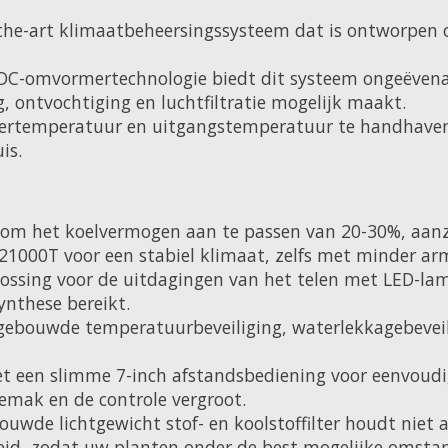
the-art klimaatbeheersingssysteem dat is ontworpen o
DC-omvormertechnologie biedt dit systeem ongeëvenaar
 ontvochtiging en luchtfiltratie mogelijk maakt.
ertemperatuur en uitgangstemperatuur te handhaven, 
is.
om het koelvermogen aan te passen van 20-30%, aanzie
1000T voor een stabiel klimaat, zelfs met minder ar
ossing voor de uitdagingen van het telen met LED-lam
ynthese bereikt.
ngebouwde temperatuurbeveiliging, waterlekkagebevei
t een slimme 7-inch afstandsbediening voor eenvoudig
emak en de controle vergroot.
bouwde lichtgewicht stof- en koolstoffilter houdt nie
gheid, zodat uw planten onder de best mogelijke omst