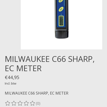
MILWAUKEE C66 SHARP,
EC METER
€44,95
Incl. btw
MILWAUKEE C66 SHARP, EC METER
(0)
De beoordeling van dit product is
0
van de 5