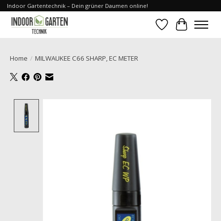
Indoor Gartentechnik – Dein grüner Daumen online!
Verlanglijst
Winkelwa
Home
/
MILWAUKEE C66 SHARP, EC METER
Product image slideshow Items