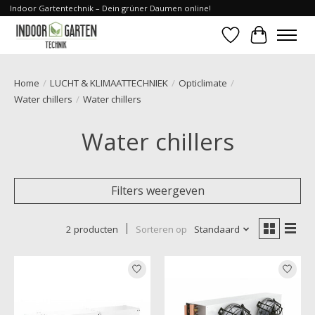
Indoor Gartentechnik – Dein grüner Daumen online!
Verlanglijst
Winkelwa
Home
/
LUCHT & KLIMAATTECHNIEK
/
Opticlimate
/
Water chillers
/
Water chillers
Water chillers
Filters weergeven
2 producten
Sorteren op
Standaard