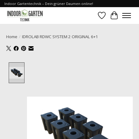
Indoor Gartentechnik – Dein grüner Daumen online!
Verlanglijst
Winkelwa
Home
/
IDROLAB RDWC SYSTEM 2 ORIGINAL 6+1
Product image slideshow Items