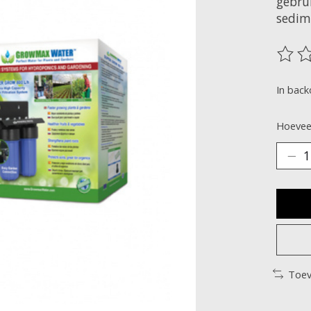
gebru
sedim
De be
In back
Hoeveel
Toev