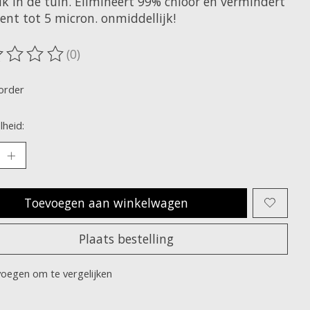
ik in de tuin. Elimineert 99% chloor en vermindert
ent tot 5 micron. onmiddellijk!
(0)
oordeling van dit product is
0
van de 5
order
heid:
Toevoegen aan winkelwagen
Plaats bestelling
oegen om te vergelijken