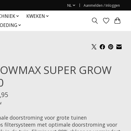
NL
Aanmelden / Inloggen
CHNIEK
KWEKEN
OEDING
OWMAX SUPER GROW
0
,95
w
ale doorstroming voor grote tuinen
ps filtersysteem met optimale doorstroming voor