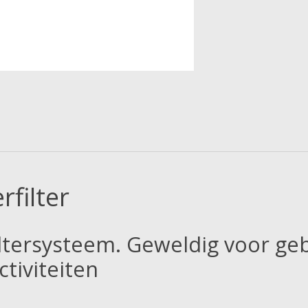
filter
iltersysteem. Geweldig voor geb
tiviteiten