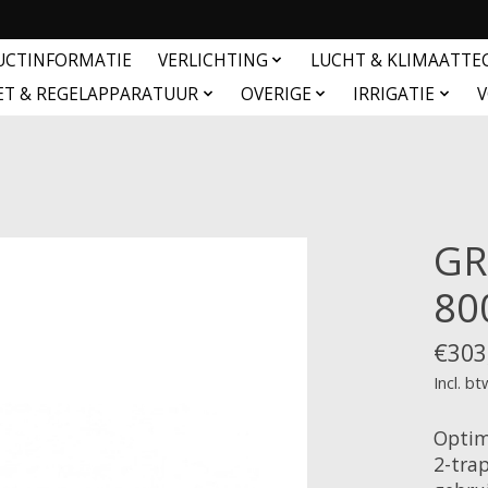
UCTINFORMATIE
VERLICHTING
LUCHT & KLIMAATTE
ET & REGELAPPARATUUR
OVERIGE
IRRIGATIE
V
GR
80
€303
Incl. bt
Optim
2-tra