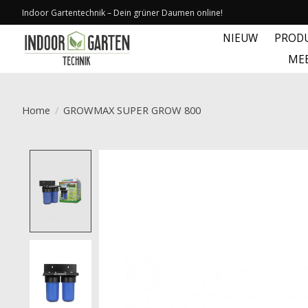
Indoor Gartentechnik – Dein grüner Daumen online!
NIEUW
PROD
ME
Home
/
GROWMAX SUPER GROW 800
Product image slideshow Items