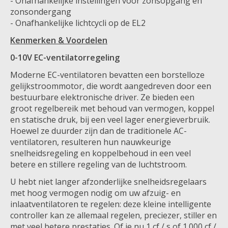
- Onafhankelijke instellingen voor zonsopgang en
zonsondergang
- Onafhankelijke lichtcycli op de EL2
Kenmerken & Voordelen
0-10V EC-ventilatorregeling
Moderne EC-ventilatoren bevatten een borstelloze
gelijkstroommotor, die wordt aangedreven door een
bestuurbare elektronische driver. Ze bieden een
groot regelbereik met behoud van vermogen, koppel
en statische druk, bij een veel lager energieverbruik.
Hoewel ze duurder zijn dan de traditionele AC-
ventilatoren, resulteren hun nauwkeurige
snelheidsregeling en koppelbehoud in een veel
betere en stillere regeling van de luchtstroom.
U hebt niet langer afzonderlijke snelheidsregelaars
met hoog vermogen nodig om uw afzuig- en
inlaatventilatoren te regelen: deze kleine intelligente
controller kan ze allemaal regelen, preciezer, stiller en
met veel betere prestaties. Of je nu 1 cf / s of 1.000 cf /