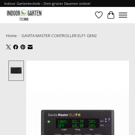
Indoor Gartentechnik – Dein grüner Daumen online!
Verlanglijst
Winkelwa
Home
/
GAVITA MASTER CONTROLLER ELF1 GEN2
Product image slideshow Items