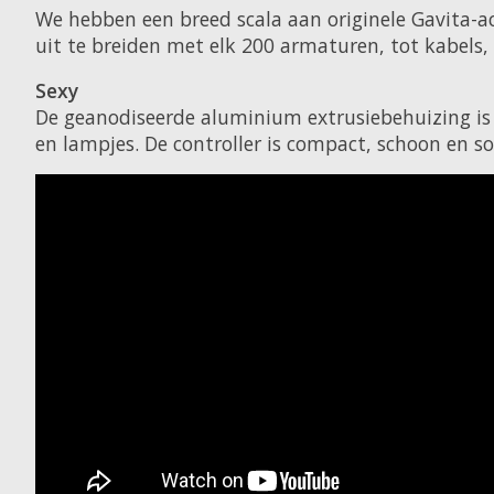
We hebben een breed scala aan originele Gavita-a
uit te breiden met elk 200 armaturen, tot kabels,
Sexy
De geanodiseerde aluminium extrusiebehuizing is
en lampjes. De controller is compact, schoon en s