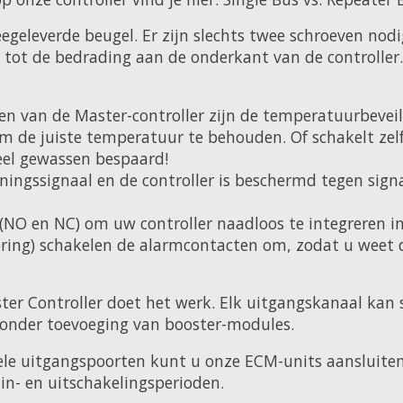
geleverde beugel. Er zijn slechts twee schroeven nodig
 tot de bedrading aan de onderkant van de controller.
n van de Master-controller zijn de temperatuurbevei
 om de juiste temperatuur te behouden. Of schakelt z
veel gewassen bespaard!
anningssignaal en de controller is beschermd tegen sig
.
 (NO en NC) om uw controller naadloos te integreren 
toring) schakelen de alarmcontacten om, zodat u weet
er Controller doet het werk. Elk uitgangskanaal kan 
zonder toevoeging van booster-modules.
ele uitgangspoorten kunt u onze ECM-units aansluite
in- en uitschakelingsperioden.