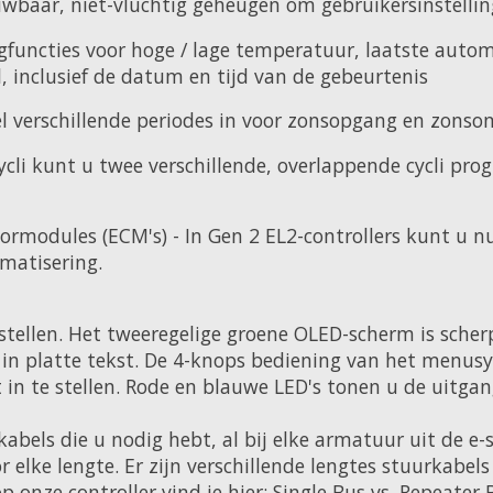
wbaar, niet-vluchtig geheugen om gebruikersinstellin
ngfuncties voor hoge / lage temperatuur, laatste aut
, inclusief de datum en tijd van de gebeurtenis
l verschillende periodes in voor zonsopgang en zons
ycli kunt u twee verschillende, overlappende cycli pr
odules (ECM's) - In Gen 2 EL2-controllers kunt u nu 
omatisering.
 stellen. Het tweeregelige groene OLED-scherm is scher
 in platte tekst. De 4-knops bediening van het menusyst
in te stellen. Rode en blauwe LED's tonen u de uitga
abels die u nodig hebt, al bij elke armatuur uit de e-
ke lengte. Er zijn verschillende lengtes stuurkabels v
 onze controller vind je hier: Single Bus vs. Repeater 