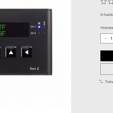
De be
In back
Hoeveel
Toev