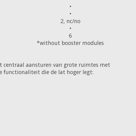
•
•
2, nc/no
•
6
*without booster modules
et centraal aansturen van grote ruimtes met
functionaliteit die de lat hoger legt: