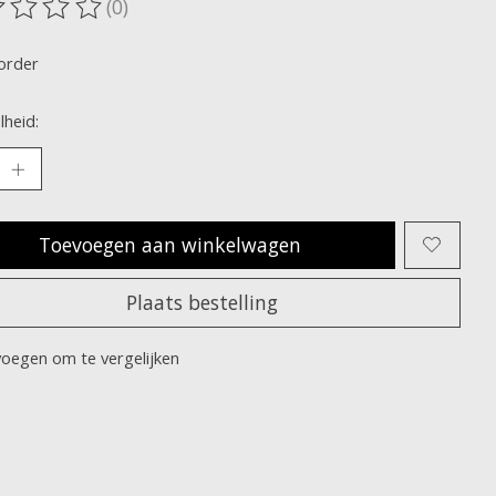
(0)
oordeling van dit product is
0
van de 5
order
heid:
Toevoegen aan winkelwagen
Plaats bestelling
oegen om te vergelijken