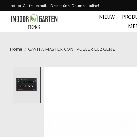
Indoor Gartentechnik – Dein grüner Daumen online!
NIEUW
PROD
ME
Home
/
GAVITA MASTER CONTROLLER EL2 GEN2
Product image slideshow Items