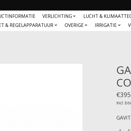
UCTINFORMATIE
VERLICHTING
LUCHT & KLIMAATTE
ET & REGELAPPARATUUR
OVERIGE
IRRIGATIE
V
GA
CO
€395
Incl. bt
GAVIT