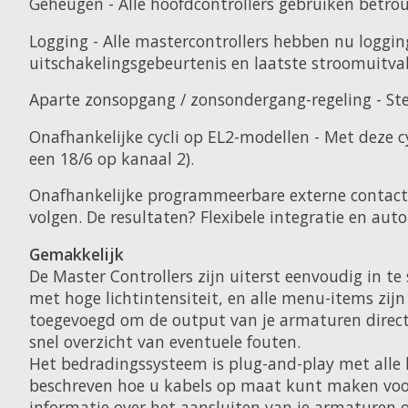
Geheugen - Alle hoofdcontrollers gebruiken betrou
Logging - Alle mastercontrollers hebben nu loggi
uitschakelingsgebeurtenis en laatste stroomuitval
Aparte zonsopgang / zonsondergang-regeling - Ste
Onafhankelijke cycli op EL2-modellen - Met deze c
een 18/6 op kanaal 2).
Onafhankelijke programmeerbare externe contactorm
volgen. De resultaten? Flexibele integratie en aut
Gemakkelijk
De Master Controllers zijn uiterst eenvoudig in te
met hoge lichtintensiteit, en alle menu-items zijn
toegevoegd om de output van je armaturen direct 
snel overzicht van eventuele fouten.
Het bedradingssysteem is plug-and-play met alle k
beschreven hoe u kabels op maat kunt maken voor el
informatie over het aansluiten van je armaturen op