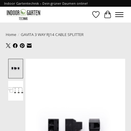
Indoor Gartentechnik – Dein grüner Daumen online!
Verlanglijst
Winkelwa
Home
/
GAVITA 3 WAY RJ14 CABLE SPLITTER
Product image slideshow Items