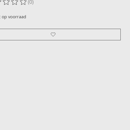
(0)
oordeling van dit product is
0
van de 5
t op voorraad