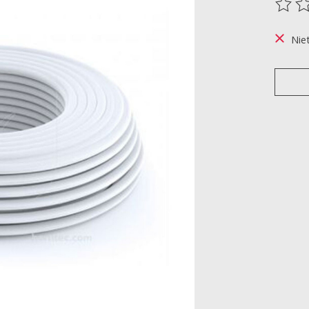
De be
Nie