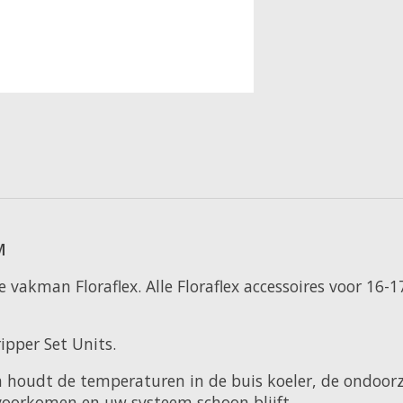
M
vakman Floraflex. Alle Floraflex accessoires voor 16-
ipper Set Units.
en houdt de temperaturen in de buis koeler, de ondoorz
voorkomen en uw systeem schoon blijft.