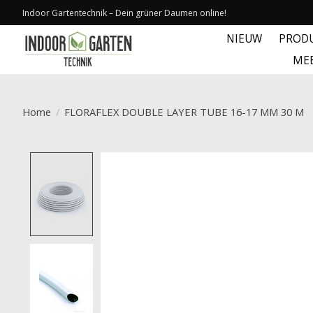
Indoor Gartentechnik – Dein grüner Daumen online!
NIEUW
PROD
ME
Home
/
FLORAFLEX DOUBLE LAYER TUBE 16-17 MM 30 M
Product image slideshow Items