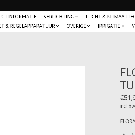
UCTINFORMATIE
VERLICHTING
LUCHT & KLIMAATTE
ET & REGELAPPARATUUR
OVERIGE
IRRIGATIE
V
FL
TU
€51,
Incl. bt
FLORA