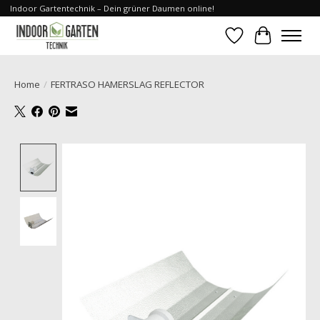
Indoor Gartentechnik – Dein grüner Daumen online!
Verlanglijst
Winkelwa
Home
/
FERTRASO HAMERSLAG REFLECTOR
Product image slideshow Items