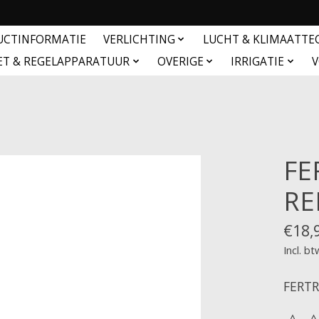
UCTINFORMATIE
VERLICHTING
LUCHT & KLIMAATTE
ET & REGELAPPARATUUR
OVERIGE
IRRIGATIE
V
FE
RE
€18,
Incl. bt
FERTR