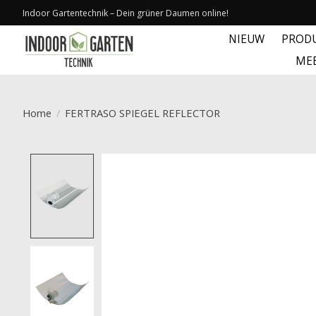
Indoor Gartentechnik – Dein grüner Daumen online!
NIEUW
PROD
ME
Home
/
FERTRASO SPIEGEL REFLECTOR
Product image slideshow Items