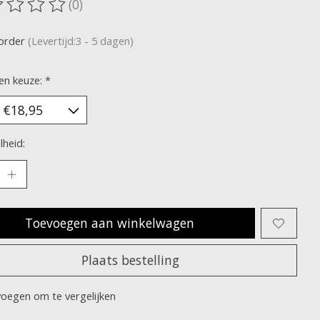
(0)
oordeling van dit product is
0
van de 5
korder
(Levertijd:3 - 5 dagen)
en keuze:
*
heid:
Toevoegen aan winkelwagen
Plaats bestelling
oegen om te vergelijken