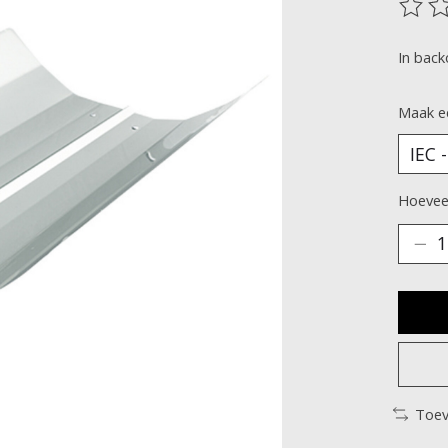
De be
In bac
Maak e
Hoeveel
Toev