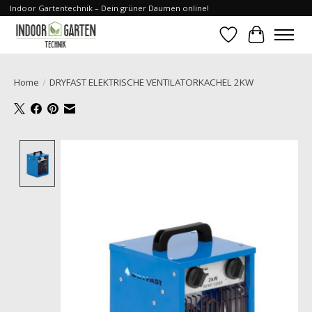
Indoor Gartentechnik – Dein grüner Daumen online!
Verlanglijst
Winkelwa
Home
/
DRYFAST ELEKTRISCHE VENTILATORKACHEL 2KW
Product image slideshow Items