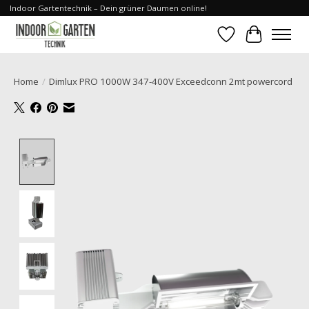
Indoor Gartentechnik – Dein grüner Daumen online!
Verlanglijst
Winkelwa
Home
/
Dimlux PRO 1000W 347-400V Exceedconn 2mt powercord
Product image slideshow Items