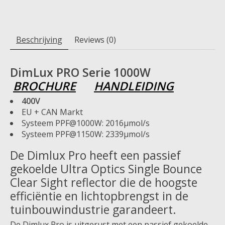
Beschrijving
Reviews (0)
DimLux PRO Serie 1000W
BROCHURE
HANDLEIDING
400V
EU + CAN Markt
Systeem PPF@1000W: 2016μmol/s
Systeem PPF@1150W: 2339μmol/s
De Dimlux Pro heeft een passief
gekoelde Ultra Optics Single Bounce
Clear Sight reflector die de hoogste
efficiëntie en lichtopbrengst in de
tuinbouwindustrie garandeert.
De Dimlux Pro is uitgerust met een passief gekoelde