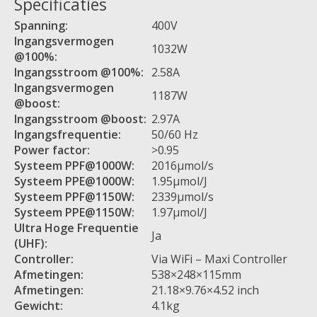
Specificaties
Spanning:
400V
Ingangsvermogen
1032W
@100%:
Ingangsstroom @100%:
2.58A
Ingangsvermogen
1187W
@boost:
Ingangsstroom @boost:
2.97A
Ingangsfrequentie:
50/60 Hz
Power factor:
>0.95
Systeem PPF@1000W:
2016μmol/s
Systeem PPE@1000W:
1.95µmol/J
Systeem PPF@1150W:
2339μmol/s
Systeem PPE@1150W:
1.97µmol/J
Ultra Hoge Frequentie
Ja
(UHF):
Controller:
Via WiFi – Maxi Controller
Afmetingen:
538×248×115mm
Afmetingen:
21.18×9.76×4.52 inch
Gewicht:
4.1kg