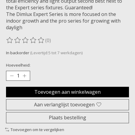
total efficiency and light output second best next to
the Expert series fixtures. Guaranteed!
The Dimlux Expert Series is more focused on the
indoor growth and the pro series for growing with
dayligh
(0)
De beoordeling van dit product is
0
van de 5
In backorder
(Levertijd:5 tot 7 werkdagen)
Hoeveelheid:
Toevoegen aan winkelwagen
Aan verlanglijst toevoegen
Plaats bestelling
Toevoegen om te vergelijken