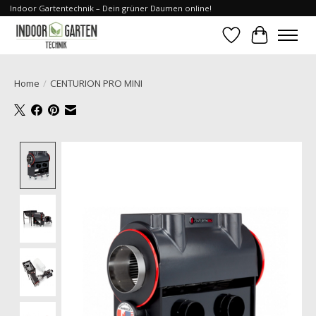
Indoor Gartentechnik – Dein grüner Daumen online!
Verlanglijst
Winkelwa
Home
/
CENTURION PRO MINI
Product image slideshow Items