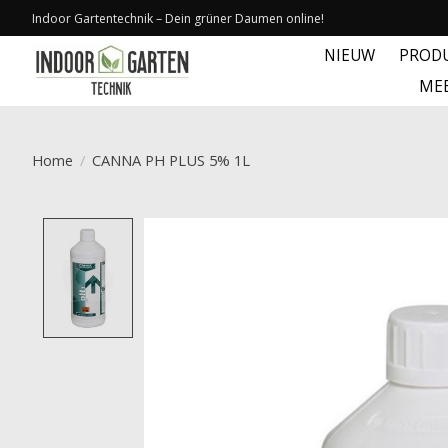
Indoor Gartentechnik – Dein grüner Daumen online!
NIEUW
PROD
ME
Home
/
CANNA PH PLUS 5% 1L
Product image slideshow Items