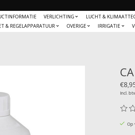
UCTINFORMATIE
VERLICHTING
LUCHT & KLIMAATTE
ET & REGELAPPARATUUR
OVERIGE
IRRIGATIE
V
CA
€8,9
Incl. bt
De be
Op 