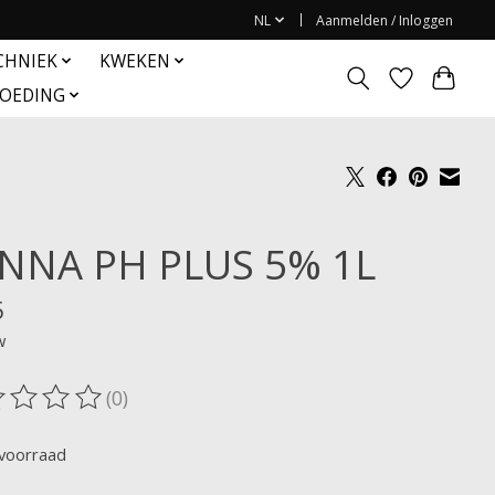
NL
Aanmelden / Inloggen
CHNIEK
KWEKEN
OEDING
NNA PH PLUS 5% 1L
5
w
(0)
oordeling van dit product is
0
van de 5
voorraad