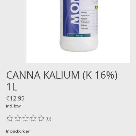
CANNA KALIUM (K 16%)
1L
€12,95
Incl. btw
(0)
De beoordeling van dit product is
0
van de 5
In backorder