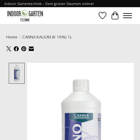
Indoor Gartentechnik – Dein grüner Daumen online!
Verlanglijst
Winkelwa
Home
/
CANNA KALIUM (K 16%) 1L
Product image slideshow Items