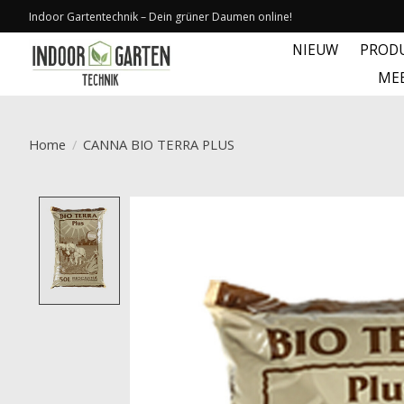
Indoor Gartentechnik – Dein grüner Daumen online!
NIEUW
PROD
ME
Home
/
CANNA BIO TERRA PLUS
Product image slideshow Items