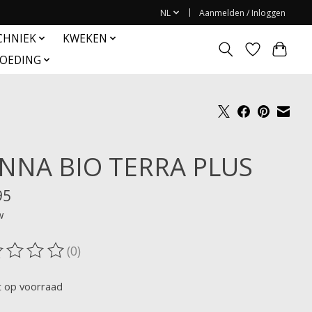
NL
Aanmelden / Inloggen
CHNIEK
KWEKEN
OEDING
NNA BIO TERRA PLUS
95
w
(0)
oordeling van dit product is
0
van de 5
t op voorraad