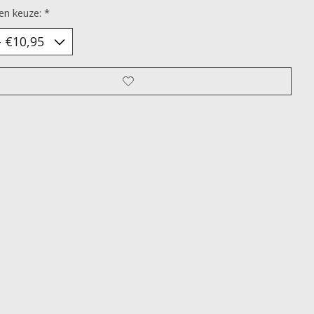
en keuze:
*