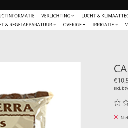
UCTINFORMATIE
VERLICHTING
LUCHT & KLIMAATTE
ET & REGELAPPARATUUR
OVERIGE
IRRIGATIE
V
CA
€10,
Incl. bt
De be
Nie