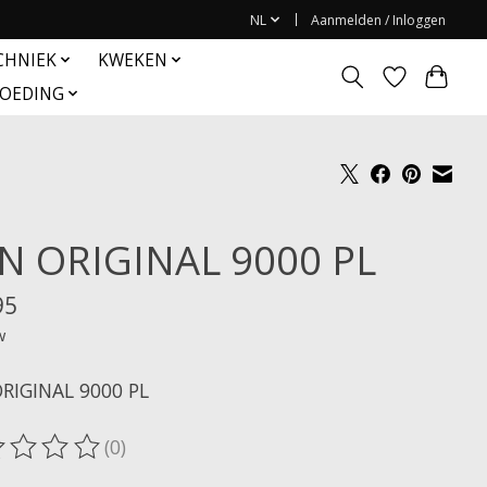
NL
Aanmelden / Inloggen
CHNIEK
KWEKEN
OEDING
N ORIGINAL 9000 PL
95
w
RIGINAL 9000 PL
(0)
oordeling van dit product is
0
van de 5