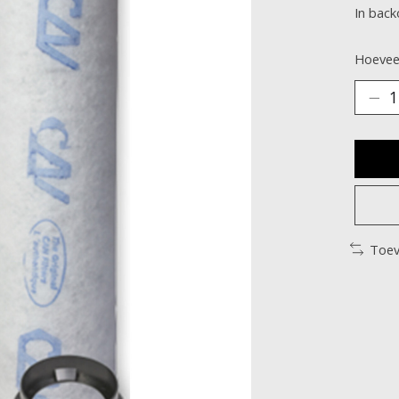
In bac
Hoeveel
Toev