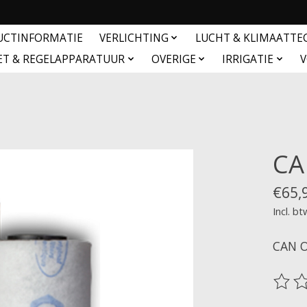
UCTINFORMATIE
VERLICHTING
LUCHT & KLIMAATTE
ET & REGELAPPARATUUR
OVERIGE
IRRIGATIE
V
CA
€65,
Incl. bt
CAN O
De be