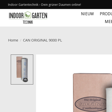
Indoor Gartentechnik – Dein grüner Daumen online!
NIEUW
PROD
ME
Home
/
CAN ORIGINAL 9000 PL
Product image slideshow Items