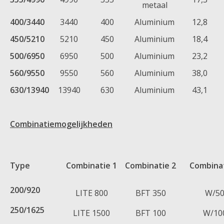
metaal
400/3440
3440
400
Aluminium
12,8
450/5210
5210
450
Aluminium
18,4
500/6950
6950
500
Aluminium
23,2
560/9550
9550
560
Aluminium
38,0
630/13940
13940
630
Aluminium
43,1
Combinatiemogelijkheden
Type
Combinatie 1
Combinatie 2
Combinat
200/920
LITE 800
BFT 350
W/5
250/1625
LITE 1500
BFT 100
W/10