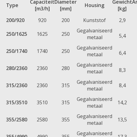
Capaciteit
Diameter
Gewicht
A
Type
Housing
[m3/h]
[mm]
[kg]
200/920
920
200
Kunststof
2,9
Gegalvaniseerd
250/1625
1625
250
5,4
metaal
Gegalvaniseerd
250/1740
1740
250
6,4
metaal
Gegalvaniseerd
280/2360
2360
280
8,3
metaal
Gegalvaniseerd
315/2360
2360
315
8,4
metaal
Gegalvaniseerd
315/3510
3510
315
14,2
metaal
Gegalvaniseerd
355/2580
2580
355
13,5
metaal
Gegalvaniseerd
355/4990
4990
355
17,3