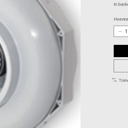
In bac
Hoeveel
Toev