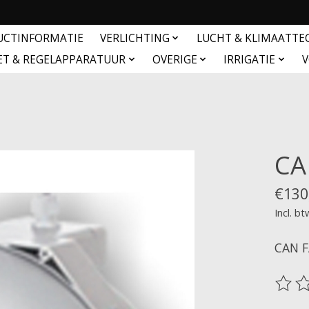
UCTINFORMATIE
VERLICHTING
LUCHT & KLIMAATTE
ET & REGELAPPARATUUR
OVERIGE
IRRIGATIE
V
CA
€130
Incl. bt
CAN F
De be