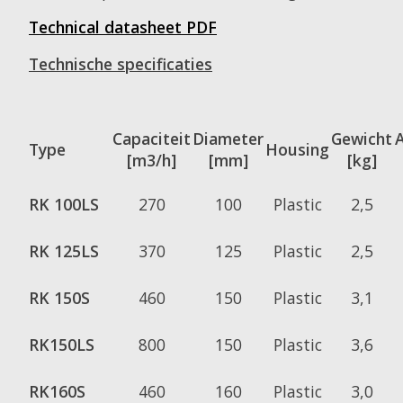
Technical datasheet PDF
Technische specificaties
Capaciteit
Diameter
Gewicht
Type
Housing
[m3/h]
[mm]
[kg]
RK 100LS
270
100
Plastic
2,5
RK 125LS
370
125
Plastic
2,5
RK 150S
460
150
Plastic
3,1
RK150LS
800
150
Plastic
3,6
RK160S
460
160
Plastic
3,0