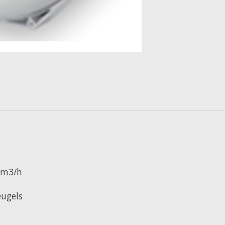
0m3/h
eugels