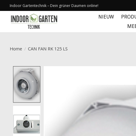
Indoor Gartentechnik – Dein grüner Daumen online!
NIEUW
PROD
ME
Home
/
CAN FAN RK 125 LS
Product image slideshow Items