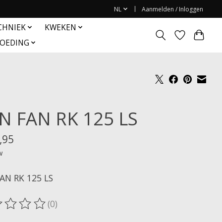
NL
Aanmelden / Inloggen
CHNIEK
KWEKEN
OEDING
N FAN RK 125 LS
,95
w
AN RK 125 LS
(0)
oordeling van dit product is
0
van de 5