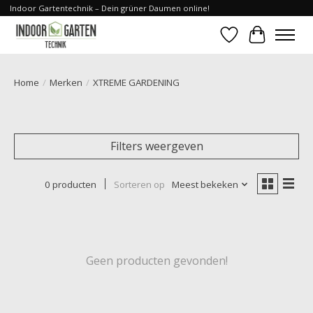
Indoor Gartentechnik – Dein grüner Daumen online!
Verlanglijst
Winkelwa
Home
/
Merken
/
XTREME GARDENING
Filters weergeven
0 producten
Sorteren op
Meest bekeken
Geen producten gevonden!