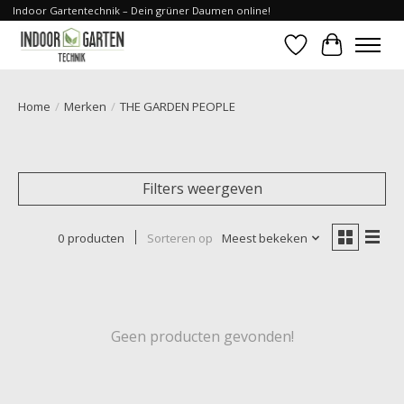
Indoor Gartentechnik – Dein grüner Daumen online!
Verlanglijst
Winkelwa
Home
/
Merken
/
THE GARDEN PEOPLE
Filters weergeven
0 producten
Sorteren op
Meest bekeken
Geen producten gevonden!