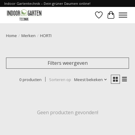
Indoor Gartentechnik – Dein grüner Daumen online!
Verlanglijst
Winkelwa
Home
/
Merken
/
HORTI
Filters weergeven
0 producten
Sorteren op
Meest bekeken
Geen producten gevonden!