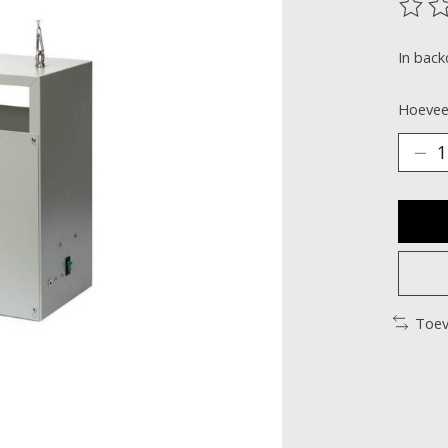
De be
In bac
Hoeveel
Toev