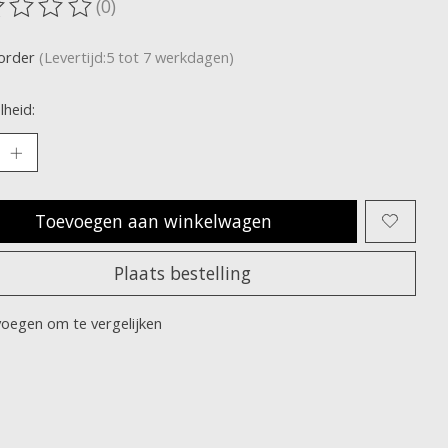
(0)
oordeling van dit product is
0
van de 5
korder
(Levertijd:5 tot 7 werkdagen)
heid:
Toevoegen aan winkelwagen
Plaats bestelling
oegen om te vergelijken