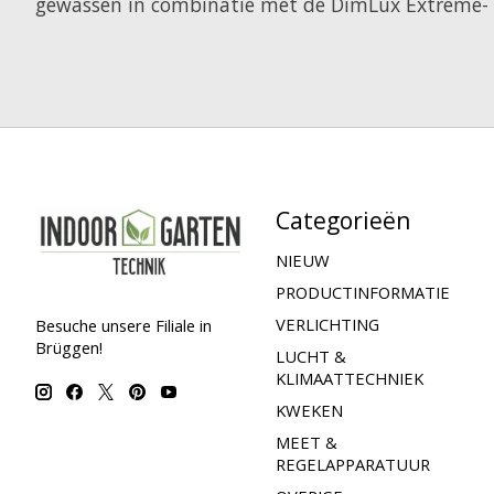
gewassen in combinatie met de DimLux Extreme- o
Categorieën
NIEUW
PRODUCTINFORMATIE
VERLICHTING
Besuche unsere Filiale in
Brüggen!
LUCHT &
KLIMAATTECHNIEK
KWEKEN
MEET &
REGELAPPARATUUR