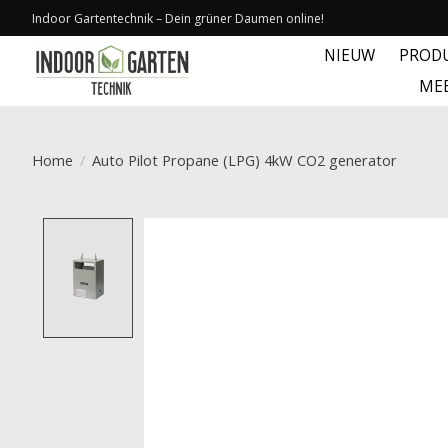
Indoor Gartentechnik – Dein grüner Daumen online!
NIEUW
PROD
ME
Home
/
Auto Pilot Propane (LPG) 4kW CO2 generator
Product image slideshow Items