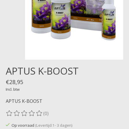
APTUS K-BOOST
€28,95
Incl. btw
APTUS K-BOOST
(0)
De beoordeling van dit product is
0
van de 5
Op voorraad
(Levertijd:1- 3 dagen)