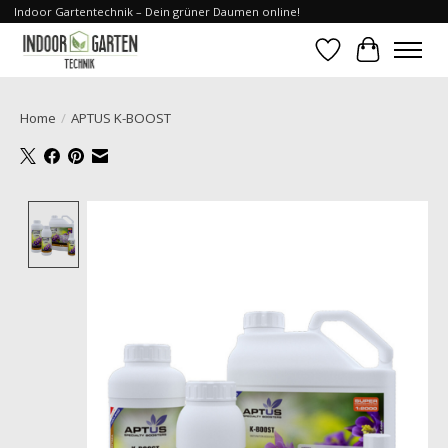
Indoor Gartentechnik – Dein grüner Daumen online!
Verlanglijst
Winkelwa
Home
/
APTUS K-BOOST
Product image slideshow Items